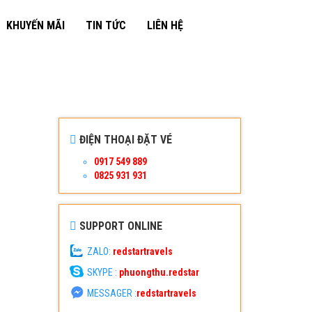
KHUYẾN MÃI
TIN TỨC
LIÊN HỆ
ĐIỆN THOẠI ĐẶT VÉ
0917 549 889
0825 931 931
SUPPORT ONLINE
ZALO:
redstartravels
SKYPE :
phuongthu.redstar
MESSAGER :
redstartravels